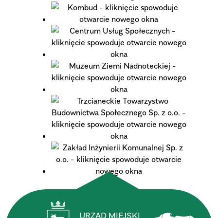
URZĄD MIEJSKI