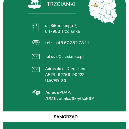
TRZCIANKI
ul. Sikorskiego 7,
64-980 Trzcianka
tel.:
+48 67 352 73 11
ratusz@trzcianka.pl
Adres do e-Doręczeń:
AE:PL-92756-90222-
UJWED-30
Adres ePUAP:
/UMTrzcianka/SkrytkaESP
SAMORZĄD