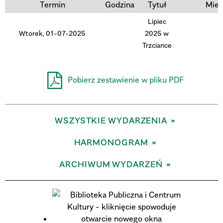
Termin
Godzina
Tytuł
Miej
Lipiec
Trwające w zakresie
Wtorek, 01-07-2025
2025 w
—
Trzciance
Miejsce
Pobierz zestawienie w pliku PDF
Organizator
WSZYSTKIE WYDARZENIA
HARMONOGRAM
ARCHIWUM WYDARZEŃ