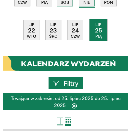
NIE
CZW
PIĄ
SOB
PON
LIP
LIP
LIP
LIP
22
23
24
25
WTO
ŚRO
CZW
PIĄ
KALENDARZ WYDARZEŃ
Filtry
Trwające w zakresie:
od 25. lipiec 2025 do 25. lipiec
Szukana fraza
2025
Usuń
ten
filtr
Kategoria