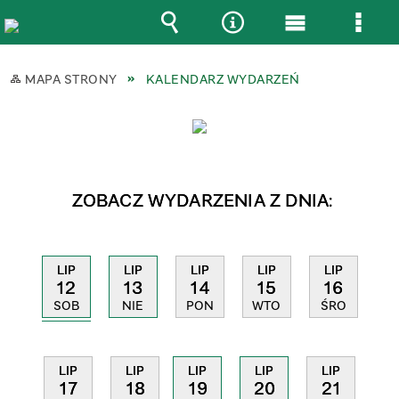
Wyszukiwarka
Narzędzia
Menu
Men
główne
szcz
MAPA STRONY
KALENDARZ WYDARZEŃ
ZOBACZ WYDARZENIA Z DNIA:
LIP
LIP
LIP
LIP
LIP
12
13
14
15
16
SOB
NIE
PON
WTO
ŚRO
LIP
LIP
LIP
LIP
LIP
20
17
18
19
21