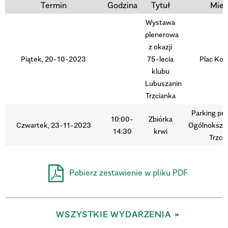
Termin
Godzina
Tytuł
Miej
Wystawa
Trwające w zakresie
plenerowa
—
z okazji
Piątek, 20-10-2023
75-lecia
Plac Koś
Miejsce
klubu
Lubuszanin
Trzcianka
Organizator
Parking pr
10:00-
Zbiórka
Czwartek, 23-11-2023
Ogólnokszt
14:30
krwi
Trzci
Pobierz zestawienie w pliku PDF
WSZYSTKIE WYDARZENIA