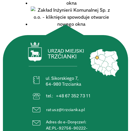
URZĄD MIEJSKI
TRZCIANKI
ul. Sikorskiego 7,
64-980 Trzcianka
tel.:
+48 67 352 73 11
ratusz@trzcianka.pl
Adres do e-Doręczeń:
AE:PL-92756-90222-