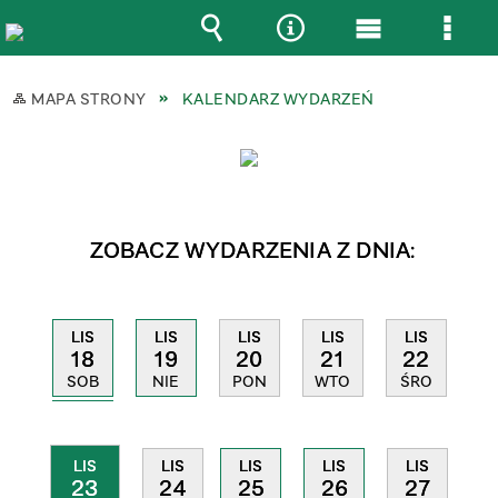
Wyszukiwarka
Narzędzia
Menu
Men
główne
szcz
MAPA STRONY
KALENDARZ WYDARZEŃ
ZOBACZ WYDARZENIA Z DNIA:
LIS
LIS
LIS
LIS
LIS
18
19
20
21
22
SOB
NIE
PON
WTO
ŚRO
LIS
LIS
LIS
LIS
LIS
23
25
26
24
27