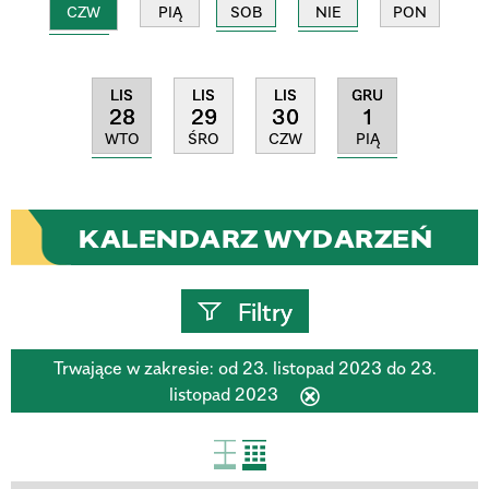
CZW
SOB
NIE
PIĄ
PON
LIS
GRU
LIS
LIS
28
1
29
30
WTO
PIĄ
ŚRO
CZW
KALENDARZ WYDARZEŃ
Filtry
Trwające w zakresie:
od 23. listopad 2023 do 23.
Szukana fraza
listopad 2023
Usuń
ten
filtr
Kategoria