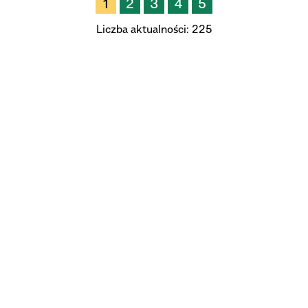
1
2
3
4
5
—
Liczba aktualności:
225
Kategoria