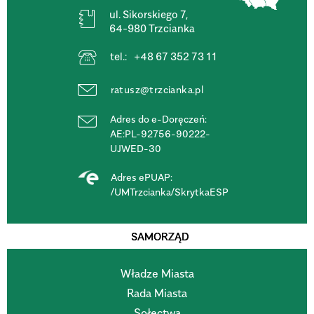
ul. Sikorskiego 7,
64-980 Trzcianka
tel.:
+48 67 352 73 11
ratusz@trzcianka.pl
Adres do e-Doręczeń:
AE:PL-92756-90222-
UJWED-30
Adres ePUAP:
/UMTrzcianka/SkrytkaESP
SAMORZĄD
Władze Miasta
Rada Miasta
Sołectwa